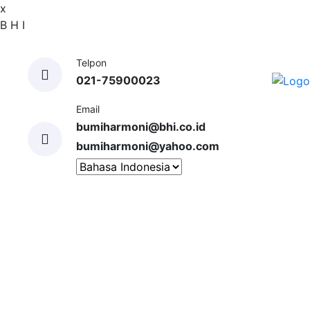
x
B
H
I
Telpon
021-75900023
Email
bumiharmoni@bhi.co.id
bumiharmoni@yahoo.com
BERANDA
TENTANG KAMI
JASA LAYANAN
PENGALAMAN
KLIEN
GALERI